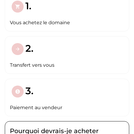
1.
shopping_cart
Vous achetez le domaine
2.
arrow_forward
Transfert vers vous
3.
paid
Paiement au vendeur
Pourquoi devrais-je acheter