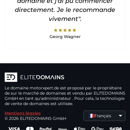
domaine et j'ai pu commencer
directement. Je le recommande
vivement".
star
star
star
star
star
Georg Wagner
Le domaine
motorxpert.de
est proposé par le propriétaire
de
sur le marché de domaines
et vendu par ELITEDOMAINS
GmbH en tant qu'administrateur
. Pour cela, la technologie
de vente de domaines
est utilisée.
Mentions légales
Français
© 2026 ELITEDOMAINS GmbH