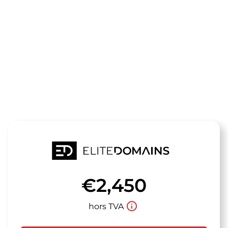
Le domaine
motorxpert.d
est à vendre
€2,450
info_outline
hors TVA