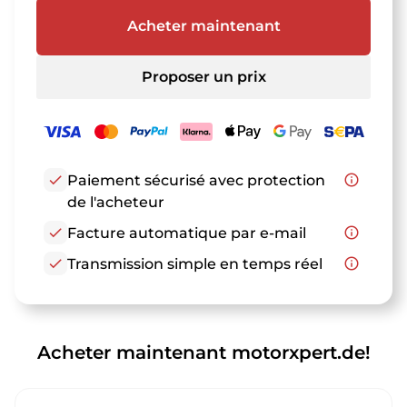
Acheter maintenant
Proposer un prix
check
Paiement sécurisé avec protection
info_outline
de l'acheteur
check
Facture automatique par e-mail
info_outline
check
Transmission simple en temps réel
info_outline
Acheter maintenant motorxpert.de!